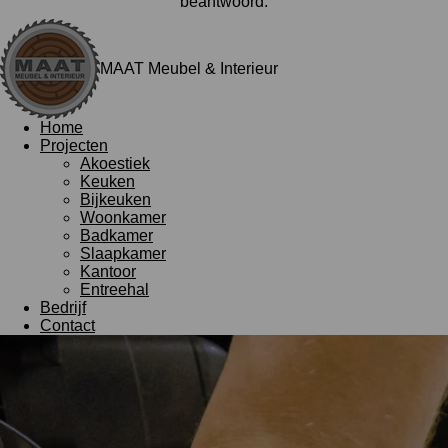
beantwoord.
MAAT Meubel & Interieur
Home
Projecten
Akoestiek
Keuken
Bijkeuken
Woonkamer
Badkamer
Slaapkamer
Kantoor
Entreehal
Bedrijf
Contact