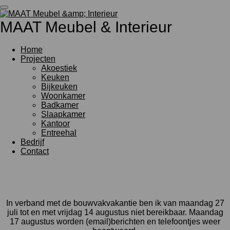
Ga
direct
MAAT Meubel & Interieur
naar
de
hoofdinhoud
Home
Projecten
Akoestiek
Keuken
Bijkeuken
Woonkamer
Badkamer
Slaapkamer
Kantoor
Entreehal
Bedrijf
Contact
In verband met de bouwvakvakantie ben ik van maandag 27
juli tot en met vrijdag 14 augustus niet bereikbaar. Maandag
17 augustus worden (email)berichten en telefoontjes weer