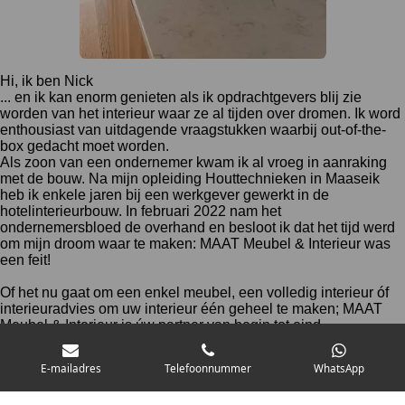
Hi, ik ben Nick
... en ik kan enorm genieten als ik opdrachtgevers blij zie
worden van het interieur waar ze al tijden over dromen. Ik word
enthousiast van uitdagende vraagstukken waarbij out-of-the-
box gedacht moet worden.
Als zoon van een ondernemer kwam ik al vroeg in aanraking
met de bouw. Na mijn opleiding Houttechnieken in Maaseik
heb ik enkele jaren bij een werkgever gewerkt in de
hotelinterieurbouw. In februari 2022 nam het
ondernemersbloed de overhand en besloot ik dat het tijd werd
om mijn droom waar te maken: MAAT Meubel & Interieur was
een feit!
Of het nu gaat om een enkel meubel, een volledig interieur óf
interieuradvies om uw interieur één geheel te maken; MAAT
Meubel & Interieur is úw partner van begin tot eind.
MAAT Meubel & Interieur is partner van Tacito, leverancier van
E-mailadres
Telefoonnummer
WhatsApp
unieke akoestische oplossingen voor zakelijk en particulier.